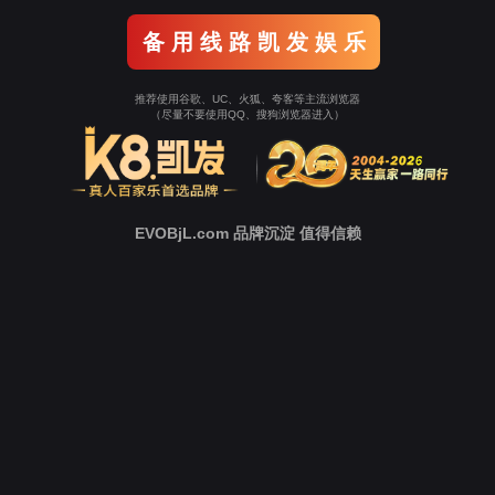
备 用 线 路 凯 发 娱 乐
推荐使用谷歌、UC、火狐、夸客等主流浏览器
（尽量不要使用QQ、搜狗浏览器进入）
EVOBjL.com 品牌沉淀 值得信赖