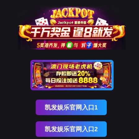
凯发娱乐官网入口1
凯发娱乐官网入口2